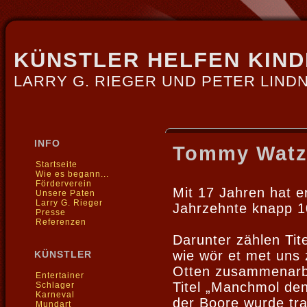
KÜNSTLER HELFEN KIN
LARRY G. RIEGER UND PETER LIND
INFO
Tommy Watz
Startseite
Wie es begann...
Förderverein
Mit 17 Jahren hat e
Unsere Paten
Larry G. Rieger
Jahrzehnte knapp 10
Presse
Referenzen
Darunter zählen Tit
wie wör et met uns 
KÜNSTLER
Otten zusammenarbei
Entertainer
Titel „Manchmol de
Schlager
Karneval
der Boore wurde tr
Mundart