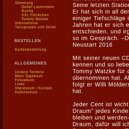
Stimmung
Seine letzten Stati
Detlef Lauenstein
Er hat sich in all d
Rosita
XXL Flöckchen
einiger Tiefschläge
Tommy Watzke
International
Jahren hat er sich e
Tanzgruppe und Show
entschieden. und ir
so im Gespräch. –D
BESTELLEN
Neustart 2016
Kartenbestellung
Mit seiner neuen CD
ALLGEMEINES
kennen und so lieb
Tommy Watzke für d
Unsere Termine
Mein Tagebuch
übernommen hat. Als
Fotoalbum
folgt er Willi Mölde
Links
Impressum / Kontakt
hat.
Datenschutz
Jeder Cent ist wich
Draum" jedes Kinde 
bleiben und werden-
Draum, dafür will ic