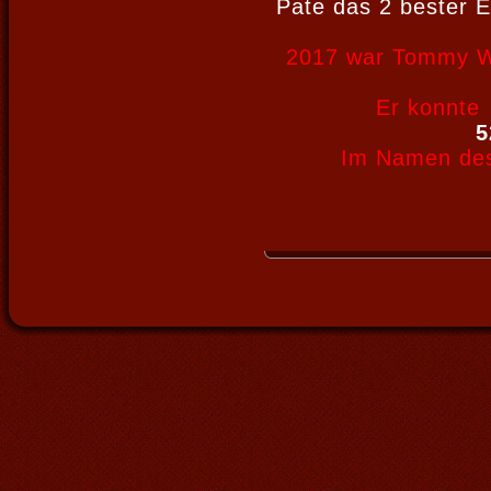
Pate das 2 bester E
2017 war Tommy Wa
Er konnte 
5
Im Namen des 